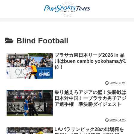
Blind Football
ブラサカ東日本リーグ2026 in 品
Blind Football
川はbuen cambio yokohamaが1
位！
2026.06.21
乗り越えろアジアの壁！決勝戦は
Asia Championships
日本対中国！ーブラサカ男子アジ
ア選手権 準決勝ダイジェスト
2026.04.25
LAパラリンピック28の出場権を
Asia Championships