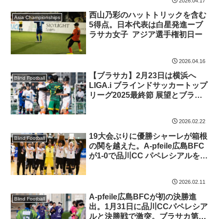
2026.04.17
西山乃彩のハットトリックを含む
Asia Championships
5得点。日本代表は白星発進ーブ
ラサカ女子 アジア選手権初日ー
2026.04.16
【ブラサカ】2月23日は横浜へ
Blind Football
LIGA.i ブラインドサッカートップ
リーグ2025最終節 展望とブラサ
カ初心者へのガイド
2026.02.22
19大会ぶりに優勝シャーレが箱根
Blind Football
の関を越えた。A-pfeile広島BFC
が1-0で品川CC パペレシアルを下
して初優勝。第23回 アクサ ブレ
イブカップ ブラインドサッカー
2026.02.11
日本選手権
A-pfeile広島BFCが初の決勝進
Blind Football
出。1月31日に品川CCパペレシア
ルと決勝戦で激突。ブラサカ第23