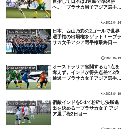
目指して日本は3連勝で準決勝
へ。 ブラサカ男子アジア選手権
グループリーグ総括
2026.04.24
日本、西山乃彩の2ゴールで世界
Asia Championships
選手権の出場権をゲット！ーブラ
サカ女子アジア選手権最終日ー
2026.04.19
オーストラリア奮闘するも1点を
Asia Championships
奪えず。インドが得失点差で2位
通過ーブラサカ女子アジア選手権
3日目ー
2026.04.19
宿敵インドを5-1で粉砕し決勝進
Asia Championships
出を決めるーブラサカ女子 アジ
ア選手権2日目ー