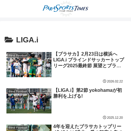
LIGA.i
【ブラサカ】2月23日は横浜へ
Blind Football
LIGA.i ブラインドサッカートップ
リーグ2025最終節 展望とブラサ
カ初心者へのガイド
2026.02.22
【LIGA.i】第2節 yokohamaが初
Blind Football
勝利を上げる!
2025.12.20
4年を迎えたブラサカトップリー
Blind Football