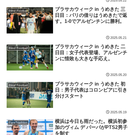
2025.05.22
ブラサカウィーク in うめきた 三
Blind Football
日目：パリの借りはうめきたで返
す。1-0でアルゼンチンに勝利。
2025.05.21
ブラサカウィーク in うめきた 二
Blind Football
日目：女子代表登場、アルゼンチ
ンに惜敗も大きな手応え。
2025.05.20
ブラサカウィーク in うめきた 初
Blind Football
日：男子代表はコロンビアに引き
分けスタート
2025.05.19
横浜は今日も雨だった。横浜初参
ParaTriathlon
加のヴィム デ パーパがPTS2男子
を制す