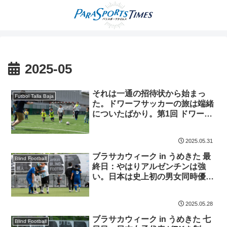
2025-05
それは一通の招待状から始まっ
Futbol Talla Baja
た。ドワーフサッカーの旅は端緒
についたばかり。第1回 ドワーフ
サッカー体験会に参加。
2025.05.31
ブラサカウィーク in うめきた 最
Blind Football
終日：やはりアルゼンチンは強
い。日本は史上初の男女同時優勝
ならず。
2025.05.28
ブラサカウィーク in うめきた 七
Blind Football