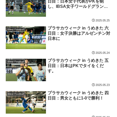
日目：日本女子代表がPKを制
し、IBSA女子ワールドグランプ
リ初代チャンピオン！
2025.05.25
ブラサカウィーク in うめきた 六
Blind Football
日目：女子決勝はアルゼンチン対
日本に
2025.05.24
ブラサカウィーク in うめきた 五
Blind Football
日目：日本はPKでタイをくだ
す。
2025.05.23
ブラサカウィーク in うめきた 四
Blind Football
日目：男女ともに1-0で勝利！