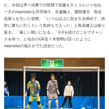
た。今回は準々決勝での怪我で佐藤を欠くコルジャ仙台。
一方のmejirodaiも丹羽海斗、永盛楓人、園部優月、島谷
花菜らを欠いた状態。「いつも以上に気を引き締めて、絶
対に勝ちに行くという気持ちで入った」と鳥居健人は振り
返る。「厳しい戦いになる」「0-0を続けどこかでチャン
スを待つ」と仙台のGK佐々木智明が語ったように
mejirodaiの強さがでた試合だった。