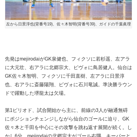
左から日景淳也(背番号19)、佐々木智明(背番号39)、ガイドの千葉眞理
先発はmejirodaiがGK泉健也、フィクソに若杉遥、左アラ
に大元壮、右アラに北郷宗大、ピヴォに鳥居健人。仙台は
GK佐々木智明、フィクソに千田直樹、左アラに日景淳
也、右アラに斎藤陽翔、ピヴォに石川竜誠。準決勝ラウン
ドで躍動した堺龍太は欠場。
第1ピリオド、試合開始から主に、前線の3人が融通無碍
にポジションチェンジしながら仙台のゴールに迫り、GK
佐々木と千田を中心にその攻撃を跳ね返す展開が続く。し
かし6分、mejirodaiの北郷宗大がゴール右隅、キーパーと