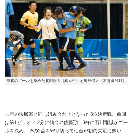
最初のゴールを決めた北郷宗大（真ん中）と鳥居健太（右背番号11）
去年の決勝戦と同じ組み合わせとなった3位決定戦。前回
は第1ピリオド 2分に仙台の佐藤翔、3分に石川竜誠がゴー
ルを決め、その2点を守り切って仙台が初の栄冠に輝い