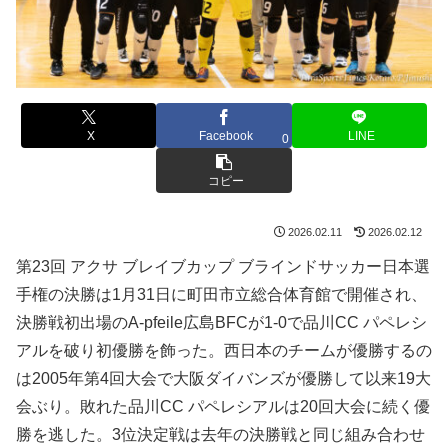
X
Facebook
LINE
0
コピー
2026.02.11
2026.02.12
第23回 アクサ ブレイブカップ ブラインドサッカー日本選
手権の決勝は1月31日に町田市立総合体育館で開催され、
決勝戦初出場のA-pfeile広島BFCが1-0で品川CC パペレシ
アルを破り初優勝を飾った。西日本のチームが優勝するの
は2005年第4回大会で大阪ダイバンズが優勝して以来19大
会ぶり。敗れた品川CC パペレシアルは20回大会に続く優
勝を逃した。3位決定戦は去年の決勝戦と同じ組み合わせ