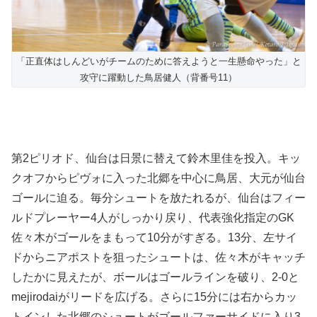
「正直体はしんどいがチームのために答えようと一生懸命やった」と
攻守に躍動した鳥居健人（背番号11）
第2ピリオド、仙台は日景に替えて鈴木里佳を投入。キッ
クオフからピヴォに入った北郷を中心に鳥居、大元が仙台
ゴールに迫る。毎分シュートを放たれるが、仙台はフィー
ルドプレーヤー4人がしっかり戻り、代表強化指定のGK
佐々木がゴールをまもって10分がすぎる。13分、左サイ
ドからニアポストを狙ったシュートは、佐々木がキャッチ
したかに見えたが、ボールはゴールラインを破り、2-0と
mejirodaiがリードを広げる。さらに15分には右からカッ
トインした北郷のシュートがゴールファーサイドに入り3-