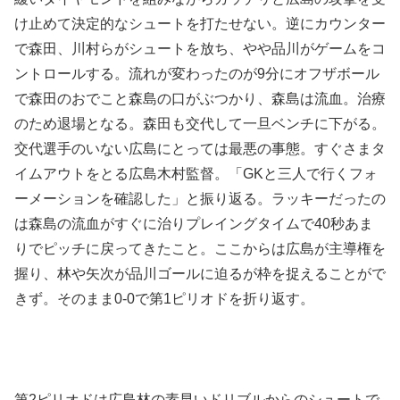
け止めて決定的なシュートを打たせない。逆にカウンター
で森田、川村らがシュートを放ち、やや品川がゲームをコ
ントロールする。流れが変わったのが9分にオフザボール
で森田のおでこと森島の口がぶつかり、森島は流血。治療
のため退場となる。森田も交代して一旦ベンチに下がる。
交代選手のいない広島にとっては最悪の事態。すぐさまタ
イムアウトをとる広島木村監督。「GKと三人で行くフォ
ーメーションを確認した」と振り返る。ラッキーだったの
は森島の流血がすぐに治りプレイングタイムで40秒あま
りでピッチに戻ってきたこと。ここからは広島が主導権を
握り、林や矢次が品川ゴールに迫るが枠を捉えることがで
きず。そのまま0-0で第1ピリオドを折り返す。
第2ピリオドは広島林の素早いドリブルからのシュートで