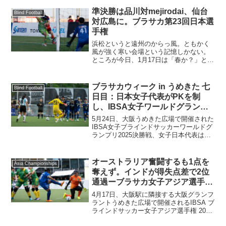
準決勝は品川対mejirodai、仙台
Blind Football
対広島に。ブラサカ第23回日本選
手権
浜松というと遠州のからっ風。ともかく
風が強く寒い会場という記憶しかない。
ところが今日、1月17日は「春か？」と思
うくらい穏やかな温かい1日。そんな中、
第23回 アクサ ブレイブカップ ブライン
ドサッカー日本選手権の準決勝ラウンド
ブラサカウィーク in うめきた 七
Blind Football
が静岡県浜松...
日目：日本女子代表がPKを制
し、IBSA女子ワールドグランプ
リ初代チャンピオン！
5月24日、大阪うめきた広場で開催された
IBSA女子ブラインドサッカーワールドグ
ランプリ2025決勝戦、女子日本代表はア
ルゼンチ代表と対戦しPK戦を1-0で制し
て初代チャンピオンに輝いた。決勝戦：
アルゼンチン 0-0（PK0-1） 日本2...
オーストラリア奮闘するも1点を
Asia Championships
奪えず。インドが得失点差で2位
通過ーブラサカ女子アジア選手権
3日目ー
4月17日、大阪駅に隣接する大阪グランフ
ラントうめきた広場で開催されるIBSA ブ
ラインドサッカー女子アジア選手権 2026
in うめきた三日目はインド対オーストラ