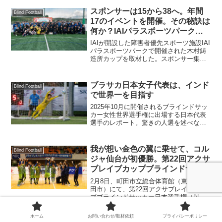
リアが行われ0対0のドローに終わった。
これによりグループリーグの順位が確定
スポンサーは15から38へ。年間
Blind Football
した。
17のイベントを開催。その秘訣は
何か？IAIパラスポーツパーク再
訪
IAIが開設した障害者優先スポーツ施設IAI
パラスポーツパークで開催された木村鋳
造所カップを取材した。スポンサー集
め、地域の拠点となるための工夫など運
営側の声とスポンサーの声を取材した。
ブラサカ日本女子代表は、インド
Blind Football
で世界一を目指す
2025年10月に開催されるブラインドサッ
カー女性世界選手権に出場する日本代表
選手のレポート。驚きの人選を述べなが
ら、展望をまとめる。
我が想い金色の翼に乗せて、コル
Blind Football
ジャ仙台が初優勝。第22回アクサ
ブレイブカップブラインドサッカ
ー日本選手権が終幕。
2月8日、町田市立総合体育館（東京都町
田市）にて、第22回アクサブレイブカッ
プブラインドサッカー日本選手権（以下
日本選手権）FINALラウンドが開催さ
れ、コルジャ仙台が2-1でfree bird
ホーム
お問い合わせ/取材依頼
プライバシーポリシー
mejirodaiを破り、決勝戦初出場、初優勝