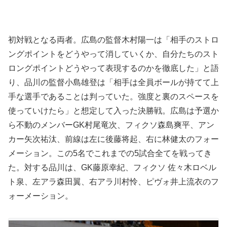
初対戦となる両者。広島の監督木村陽一は「相手のストロ
ングポイントをどうやって消していくか、自分たちのスト
ロングポイントどうやって表現するのかを徹底した」と語
り、品川の監督小島雄登は「相手は全員ボールが持てて上
手な選手であることは判っていた。強度と裏のスペースを
使っていけたら」と想定して入った決勝戦。広島は予選か
ら不動のメンバーGK村尾竜次、フィクソ森島爽平、アン
カー矢次祐汰、前線は左に後藤将起、右に林健太のフォー
メーション。この5名でこれまでの5試合全てを戦ってき
た。対する品川は、GK藤原幸紀、フィクソ 佐々木ロベル
ト泉、左アラ森田翼、右アラ川村怜、ピヴォ井上流衣のフ
ォーメーション。