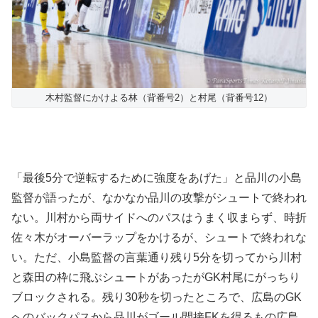
木村監督にかけよる林（背番号2）と村尾（背番号12）
「最後5分で逆転するために強度をあげた」と品川の小島
監督が語ったが、なかなか品川の攻撃がシュートで終われ
ない。川村から両サイドへのパスはうまく収まらず、時折
佐々木がオーバーラップをかけるが、シュートで終われな
い。ただ、小島監督の言葉通り残り5分を切ってから川村
と森田の枠に飛ぶシュートがあったがGK村尾にがっちり
ブロックされる。
残り30秒を切ったところで、広島のGK
へのバックパスから品川がゴール間接FKを得るもの広島